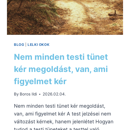
BLOG
|
LELKI OKOK
Nem minden testi tünet
kér megoldást, van, ami
figyelmet kér
By
Boros Ildi
2026.02.04.
Nem minden testi tünet kér megoldást,
van, ami figyelmet kér A test jelzései nem
változást kérnek, hanem jelenlétet Hogyan
tudod a testi tüneteket a testtel való