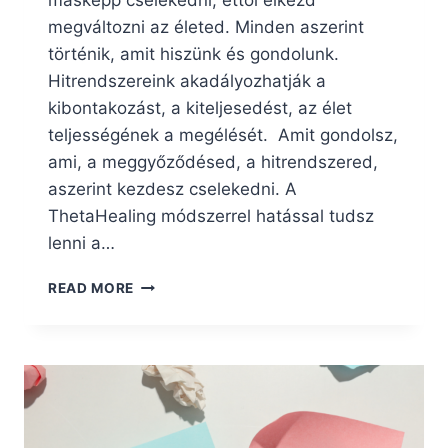
másképp cselekedni, ettől elkezd
megváltozni az életed. Minden aszerint
történik, amit hiszünk és gondolunk.
Hitrendszereink akadályozhatják a
kibontakozást, a kiteljesedést, az élet
teljességének a megélését. Amit gondolsz,
ami, a meggyőződésed, a hitrendszered,
aszerint kezdesz cselekedni. A
ThetaHealing módszerrel hatással tudsz
lenni a…
HOGYAN
READ MORE
BEFOLYÁSOLJÁK
A
GONDOLATOK
A
TESTÜNKET?