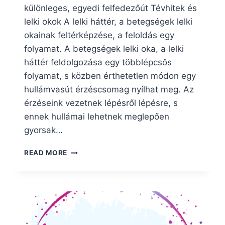
különleges, egyedi felfedezőút Tévhitek és
lelki okok A lelki háttér, a betegségek lelki
okainak feltérképzése, a feloldás egy
folyamat. A betegségek lelki oka, a lelki
háttér feldolgozása egy többlépcsős
folyamat, s közben érthetetlen módon egy
hullámvasút érzéscsomag nyílhat meg. Az
érzéseink vezetnek lépésről lépésre, s
ennek hullámai lehetnek meglepően
gyorsak…
A
READ MORE
LELKI
FOLYAMATAID
FELTÉRKÉPEZÉSE
EGY
KÜLÖNLEGES,
EGYEDI
FELFEDEZŐÚT