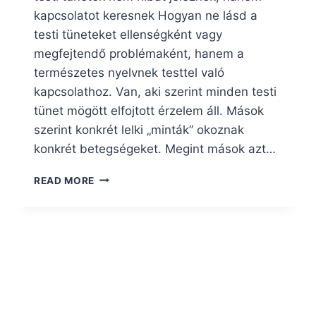
kapcsolatot keresnek Hogyan ne lásd a
testi tüneteket ellenségként vagy
megfejtendő problémaként, hanem a
természetes nyelvnek testtel való
kapcsolathoz. Van, aki szerint minden testi
tünet mögött elfojtott érzelem áll. Mások
szerint konkrét lelki „minták” okoznak
konkrét betegségeket. Megint mások azt…
MIÉRT
READ MORE
VAN
ENNYI
ELLENTMONDÓ,
ZAVAROS
INFORMÁCIÓ
A
BETEGSÉGEK
LELKI
OKAIRÓL?