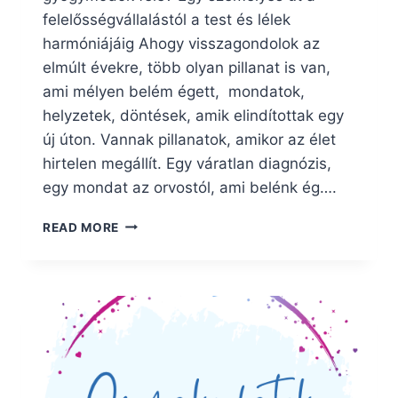
felelősségvállalástól a test és lélek
harmóniájáig Ahogy visszagondolok az
elmúlt évekre, több olyan pillanat is van,
ami mélyen belém égett, mondatok,
helyzetek, döntések, amik elindítottak egy
új úton. Vannak pillanatok, amikor az élet
hirtelen megállít. Egy váratlan diagnózis,
egy mondat az orvostól, ami belénk ég….
MIÉRT
READ MORE
FORDULTAM
A
TERMÉSZETES
GYÓGYMÓDOK
FELÉ?