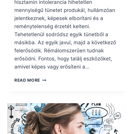
hisztamin intolerancia hihetetlen
mennyiségű tünetet produkál, hullámzóan
jelentkeznek, képesek elborítani és a
reménytelenség érzetét kelteni.
Tehetetlenül sodródsz egyik tünetből a
másikba. Az egyik javul, majd a következő
felerősödik. Rémálomszerűen tudnak
erősödni. Fontos, hogy találj eszközöket,
amivel képes vagy erősíteni a…
HOGYAN
READ MORE
TUDSZ
ÚRRÁ
LENNI
A
RENGETEG
TÜNETEN?