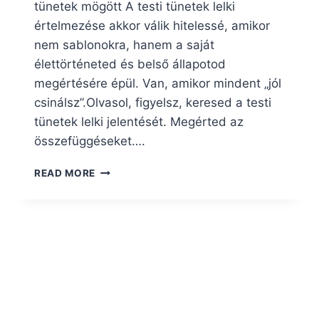
tünetek mögött A testi tünetek lelki
értelmezése akkor válik hitelessé, amikor
nem sablonokra, hanem a saját
élettörténeted és belső állapotod
megértésére épül. Van, amikor mindent „jól
csinálsz”.Olvasol, figyelsz, keresed a testi
tünetek lelki jelentését. Megérted az
összefüggéseket….
LELKI
READ MORE
OKOK
EGYÉNRE
SZABOTT
MEGÉRTÉSE,
MIÉRT
NINCS
UNIVERZÁLIS
RECEPT?