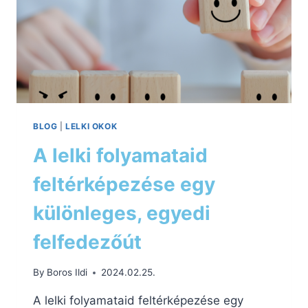
BLOG
|
LELKI OKOK
A lelki folyamataid
feltérképezése egy
különleges, egyedi
felfedezőút
By
Boros Ildi
2024.02.25.
A lelki folyamataid feltérképezése egy