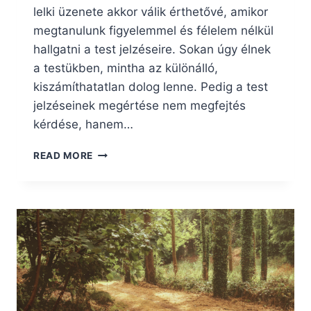
lelki üzenete akkor válik érthetővé, amikor
megtanulunk figyelemmel és félelem nélkül
hallgatni a test jelzéseire. Sokan úgy élnek
a testükben, mintha az különálló,
kiszámíthatatlan dolog lenne. Pedig a test
jelzéseinek megértése nem megfejtés
kérdése, hanem…
TESTI
READ MORE
TÜNETEK
LELKI
ÜZENETE,
AZAZ
HOGYAN
HALLGASS
A
TESTEDRE