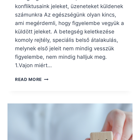
konfliktusaink jeleket, üzeneteket küldenek
számunkra Az egészségünk olyan kincs,
ami megérdemli, hogy figyelembe vegyük a
küldött jeleket. A betegség keletkezése
komoly rejtély, speciális belső átalakulás,
melynek első jeleit nem mindig vesszük
figyelembe, nem mindig halljuk meg.
1.Vajon miért…
A
READ MORE
TESTBEN
LÉVŐ
FESZÜLTSÉG
ÜZEN,
DE
MIT?