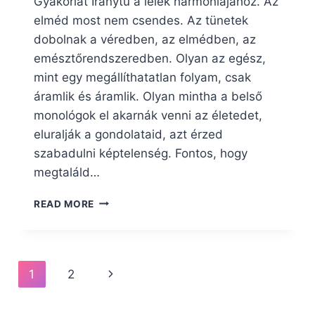
Gyakorlat Iránytű a lélek harmóniájához. Az
elméd most nem csendes. Az tünetek
dobolnak a véredben, az elmédben, az
emésztőrendszeredben. Olyan az egész,
mint egy megállíthatatlan folyam, csak
áramlik és áramlik. Olyan mintha a belső
monológok el akarnák venni az életedet,
eluralják a gondolataid, azt érzed
szabadulni képtelenség. Fontos, hogy
megtaláld…
HOGYAN
READ MORE
KEZELD
A
BELSŐ
MONOLÓGJAID?
Page
Next
1
2
navigation
Page