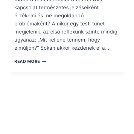
kapcsolat természetes jelzéseiként
érzékelni és ne megoldandó
problémaként? Amikor egy testi tünet
megjelenik, az első reflexünk szinte mindig
ugyanaz: „Mit kellene tennem, hogy
elmúljon?” Sokan akkor kezdenek el a…
NEM
READ MORE
MINDEN
TESTI
TÜNET
KÉR
MEGOLDÁST,
VAN,
AMI
FIGYELMET
KÉR