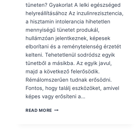
tüneten? Gyakorlat A lelki egészséged
helyreállításához Az inzulinrezisztencia,
a hisztamin intolerancia hihetetlen
mennyiségű tünetet produkál,
hullámzóan jelentkeznek, képesek
elborítani és a reménytelenség érzetét
kelteni. Tehetetlenül sodródsz egyik
tünetből a másikba. Az egyik javul,
majd a következő felerősödik.
Rémálomszerűen tudnak erősödni.
Fontos, hogy találj eszközöket, amivel
képes vagy erősíteni a…
HOGYAN
READ MORE
TUDSZ
ÚRRÁ
LENNI
A