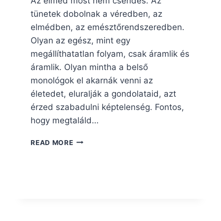
Az elméd most nem csendes. Az
tünetek dobolnak a véredben, az
elmédben, az emésztőrendszeredben.
Olyan az egész, mint egy
megállíthatatlan folyam, csak áramlik és
áramlik. Olyan mintha a belső
monológok el akarnák venni az
életedet, eluralják a gondolataid, azt
érzed szabadulni képtelenség. Fontos,
hogy megtaláld…
HOGYAN
READ MORE
KEZELD
A
BELSŐ
MONOLÓGJAID?