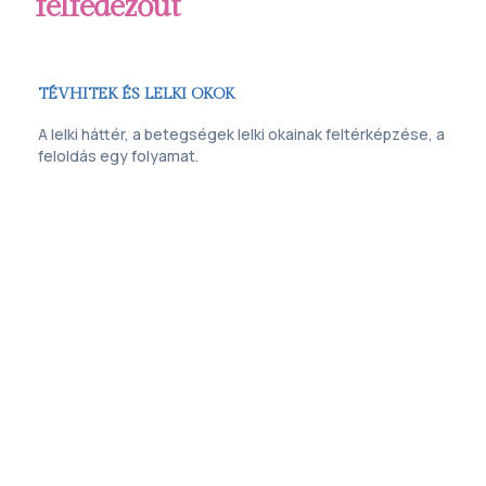
felfedezőút
TÉVHITEK ÉS LELKI OKOK
A lelki háttér, a betegségek lelki okainak feltérképzése, a
feloldás egy folyamat.