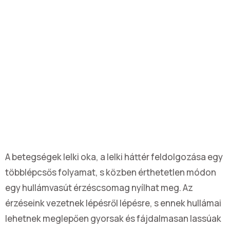
A betegségek lelki oka, a lelki háttér feldolgozása egy
többlépcsős folyamat, s közben érthetetlen módon
egy hullámvasút érzéscsomag nyílhat meg. Az
érzéseink vezetnek lépésről lépésre, s ennek hullámai
lehetnek meglepően gyorsak és fájdalmasan lassúak