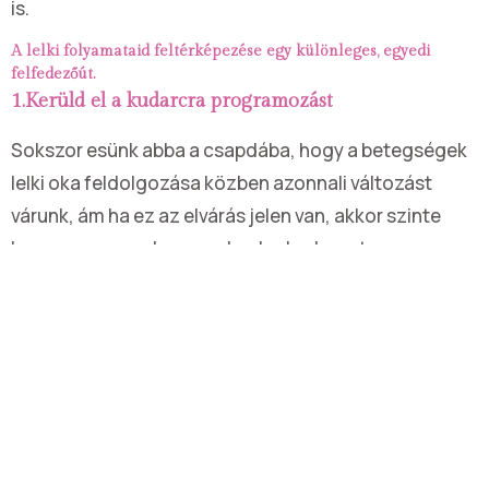
is.
A lelki folyamataid feltérképezése egy különleges, egyedi
felfedezőút.
1.Kerüld el a kudarcra programozást
Sokszor esünk abba a csapdába, hogy a betegségek
lelki oka feldolgozása közben azonnali változást
várunk, ám ha ez az elvárás jelen van, akkor szinte
beprogramozzuk magunknak a kudarcot.
Ha pedig kudarcot élünk meg, akkor már nehezebben
indulunk neki megint, mert az bizony képes
megtérdelteti az önbecsülésünket is.
2. Adj időt magadnak
A lelki folyamataink formálását, alakítását úgy