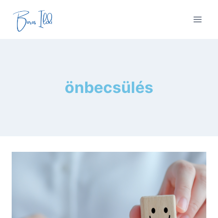
Skip
to
content
önbecsülés