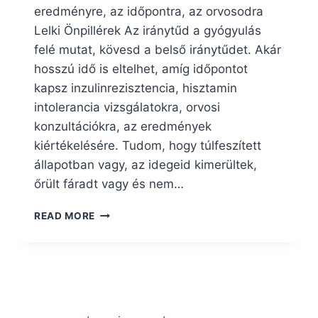
eredményre, az időpontra, az orvosodra
Lelki Önpillérek Az iránytűd a gyógyulás
felé mutat, kövesd a belső iránytűdet. Akár
hosszú idő is eltelhet, amíg időpontot
kapsz inzulinrezisztencia, hisztamin
intolerancia vizsgálatokra, orvosi
konzultációkra, az eredmények
kiértékelésére. Tudom, hogy túlfeszített
állapotban vagy, az idegeid kimerültek,
őrült fáradt vagy és nem…
7
READ MORE
DOLOG,
AMIT
TEHETSZ,
AMÍG
VÁRSZ
A
LABOR