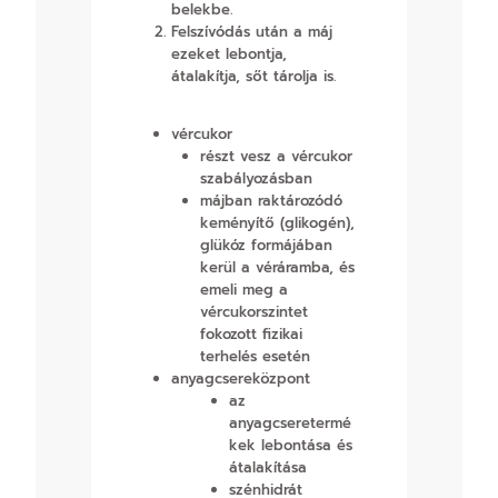
belekbe.
Felszívódás után a máj
ezeket lebontja,
átalakítja, sőt tárolja is.
vércukor
részt vesz a vércukor
szabályozásban
májban raktározódó
keményítő (glikogén),
glükóz formájában
kerül a véráramba, és
emeli meg a
vércukorszintet
fokozott fizikai
terhelés esetén
anyagcsereközpont
az
anyagcseretermé
kek lebontása és
átalakítása
szénhidrát