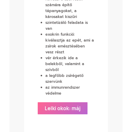
számára építő
tápanyagokat, a
károsakat kiszűri
szintetizáló feladata is
van
exokrin funkció:
kiválasztja az epét, ami a
zsírok emésztésében
vesz részt
vér érkezik ide a
belekből, valamint a
szívből
a legfőbb zsírégető
szervünk
az immunrendszer
védelme
Lelki okok: máj