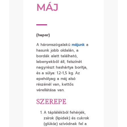
MÁJ
(hepar)
A háromszögalakú
májunk
a
hasunk jobb oldalán, a
bordák alatt található,
lebenyekből áll, felszínét
nagyrészt hashártya borítja,
és a súlya: 1.2-1,5 kg. Az
epehólyag a máj alsó
részénél van, kettős
vérellátása van.
SZEREPE
A táplálékból fehérjék,
zsírok (lipidek) és cukrok
(glükóz) szívódnak fel a