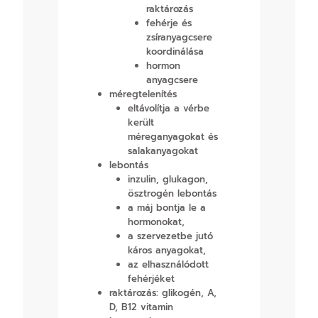
raktározás
fehérje és
zsíranyagcsere
koordinálása
hormon
anyagcsere
méregtelenítés
eltávolítja a vérbe
került
méreganyagokat és
salakanyagokat
lebontás
inzulin, glukagon,
ösztrogén lebontás
a máj bontja le a
hormonokat,
a szervezetbe jutó
káros anyagokat,
az elhasználódott
fehérjéket
raktározás: glikogén, A,
D, B12 vitamin