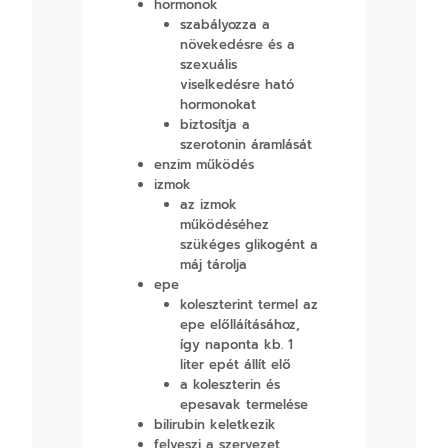
hormonok
szabályozza a
növekedésre és a
szexuális
viselkedésre ható
hormonokat
biztosítja a
szerotonin áramlását
enzim működés
izmok
az izmok
működéséhez
szükéges glikogént a
máj tárolja
epe
koleszterint termel az
epe előlláításához,
így naponta kb. 1
liter epét állít elő
a koleszterin és
epesavak termelése
bilirubin keletkezik
felveszi a szervezet