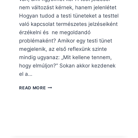
nem változást kérnek, hanem jelenlétet
Hogyan tudod a testi tüneteket a testtel
való kapcsolat természetes jelzéseiként
érzékelni és ne megoldandó
problémaként? Amikor egy testi tünet
megjelenik, az első reflexünk szinte
mindig ugyanaz: „Mit kellene tennem,
hogy elmúljon?” Sokan akkor kezdenek
el a…
NEM
READ MORE
MINDEN
TESTI
TÜNET
KÉR
MEGOLDÁST,
VAN,
AMI
FIGYELMET