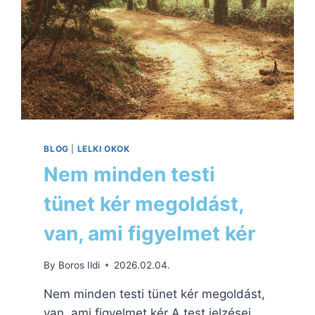
BLOG
|
LELKI OKOK
Nem minden testi
tünet kér megoldást,
van, ami figyelmet kér
By
Boros Ildi
2026.02.04.
Nem minden testi tünet kér megoldást,
van, ami figyelmet kér A test jelzései