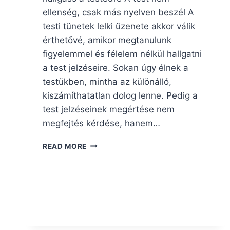
ellenség, csak más nyelven beszél A
testi tünetek lelki üzenete akkor válik
érthetővé, amikor megtanulunk
figyelemmel és félelem nélkül hallgatni
a test jelzéseire. Sokan úgy élnek a
testükben, mintha az különálló,
kiszámíthatatlan dolog lenne. Pedig a
test jelzéseinek megértése nem
megfejtés kérdése, hanem…
TESTI
READ MORE
TÜNETEK
LELKI
ÜZENETE,
AZAZ
HOGYAN
HALLGASS
A
TESTEDRE