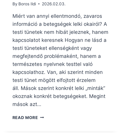
By
Boros Ildi
2026.02.03.
Miért van annyi ellentmondó, zavaros
információ a betegségek lelki okairól? A
testi tünetek nem hibát jeleznek, hanem
kapcsolatot keresnek Hogyan ne lásd a
testi tüneteket ellenségként vagy
megfejtendő problémaként, hanem a
természetes nyelvnek testtel való
kapcsolathoz. Van, aki szerint minden
testi tünet mögött elfojtott érzelem
áll. Mások szerint konkrét lelki „minták”
okoznak konkrét betegségeket. Megint
mások azt…
MIÉRT
READ MORE
VAN
ENNYI