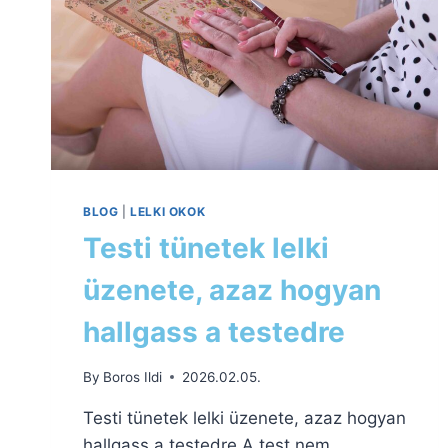
BLOG
|
LELKI OKOK
Testi tünetek lelki
üzenete, azaz hogyan
hallgass a testedre
By
Boros Ildi
2026.02.05.
Testi tünetek lelki üzenete, azaz hogyan
hallgass a testedre A test nem