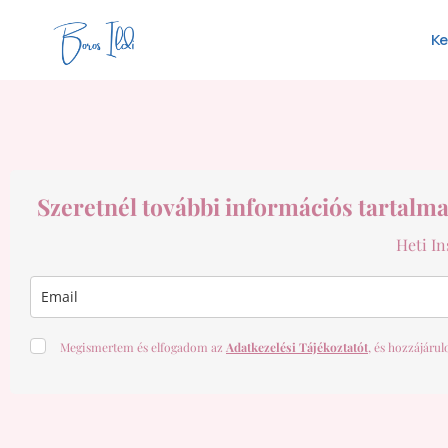
Ke
Szeretnél további információs tartalma
Heti In
Megismertem és elfogadom az
Adatkezelési Tájékoztatót
, és hozzájáru