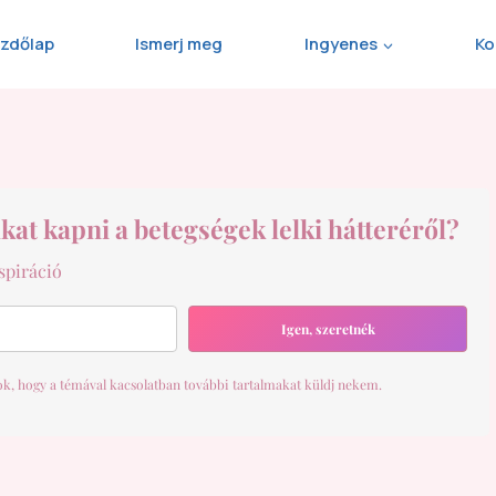
zdőlap
Ismerj meg
Ingyenes
Ko
kat kapni a betegségek lelki hátteréről?
spiráció
Igen, szeretnék
lok, hogy a témával kacsolatban további tartalmakat küldj nekem.